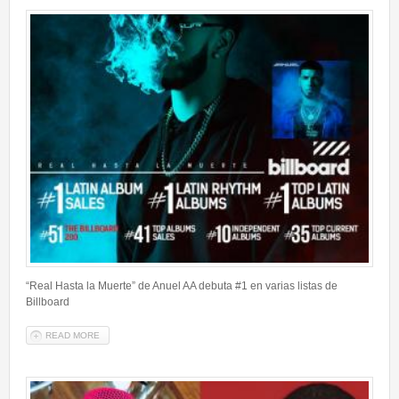
“Real Hasta la Muerte” de Anuel AA debuta #1 en varias listas de
Billboard
READ MORE
ABOUT “REAL HASTA LA MUERTE” DE ANUEL AA DEBUTA #1 EN
VARIAS LISTAS DE BILLBOARD