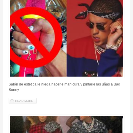
Salón de estética le niega hacerle manicura y pintarle las uñas a Bad
Bunny
READ MORE
ABOUT SALÓN DE ESTÉTICA LE NIEGA HACERLE MANICURA Y
PINTARLE LAS UÑAS A BAD BUNNY