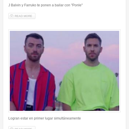
J Balvin y Farruko te ponen a bailar con "Ponle"
READ MORE
ABOUT J BALVIN Y FARRUKO TE PONEN A BAILAR CON "PONLE"
Logran estar en primer lugar simultáneamente