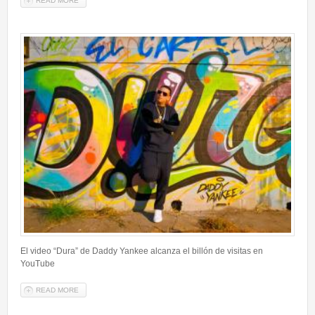
READ MORE
ABOUT CALVIN HARRIS Y EMINEM ALCANZAN SUS DÉCIMOS
NÚMEROS 1 EN REINO UNIDO
El video “Dura” de Daddy Yankee alcanza el billón de visitas en
YouTube
READ MORE
ABOUT EL VIDEO “DURA” DE DADDY YANKEE ALCANZA EL BILLÓN
DE VISITAS EN YOUTUBE